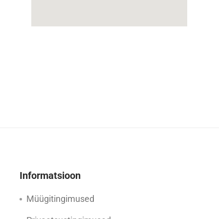
Ava kaardi navigatsioon
Informatsioon
Müügitingimused