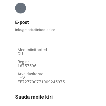
E-post
info@meditsiinitooted.ee
Meditsiinitooted
OÜ
Reg.nr.:
16757596
Arvelduskonto:
LHV
EE727700771009245975
Saada meile kiri