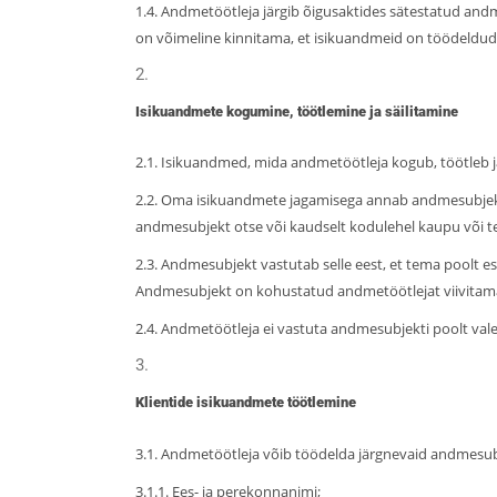
1.4. Andmetöötleja järgib õigusaktides sätestatud and
on võimeline kinnitama, et isikuandmeid on töödeldud 
Isikuandmete kogumine, töötlemine ja säilitamine
2.1. Isikuandmed, mida andmetöötleja kogub, töötleb ja 
2.2. Oma isikuandmete jagamisega annab andmesubjekt 
andmesubjekt otse või kaudselt kodulehel kaupu või t
2.3. Andmesubjekt vastutab selle eest, et tema poolt es
Andmesubjekt on kohustatud andmetöötlejat viivitam
2.4. Andmetöötleja ei vastuta andmesubjekti poolt va
Klientide isikuandmete töötlemine
3.1. Andmetöötleja võib töödelda järgnevaid andmesub
3.1.1. Ees- ja perekonnanimi;