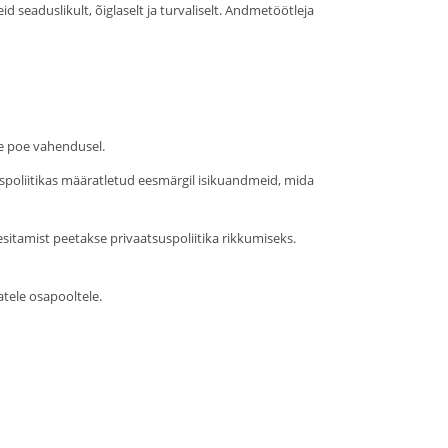
eaduslikult, õiglaselt ja turvaliselt. Andmetöötleja
se poe vahendusel.
poliitikas määratletud eesmärgil isikuandmeid, mida
esitamist peetakse privaatsuspoliitika rikkumiseks.
tele osapooltele.