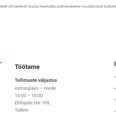
aliselt või täielikult muuta, teavitades andmesubjekte muudatustest kodul
Töötame
Tellimuste väljastus
esmaspäev – reede
10:00 – 16:00
Ehitajate tee 109,
Tallinn