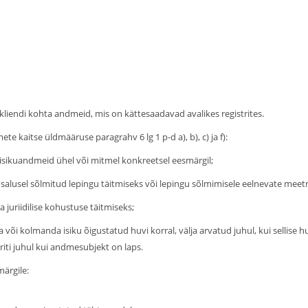
kliendi kohta andmeid, mis on kättesaadavad avalikes registrites.
e kaitse üldmääruse paragrahv 6 lg 1 p-d a), b), c) ja f):
ikuandmeid ühel või mitmel konkreetsel eesmärgil;
salusel sõlmitud lepingu täitmiseks või lepingu sõlmimisele eelnevate mee
 juriidilise kohustuse täitmiseks;
a või kolmanda isiku õigustatud huvi korral, välja arvatud juhul, kui sellis
riti juhul kui andmesubjekt on laps.
ärgile: