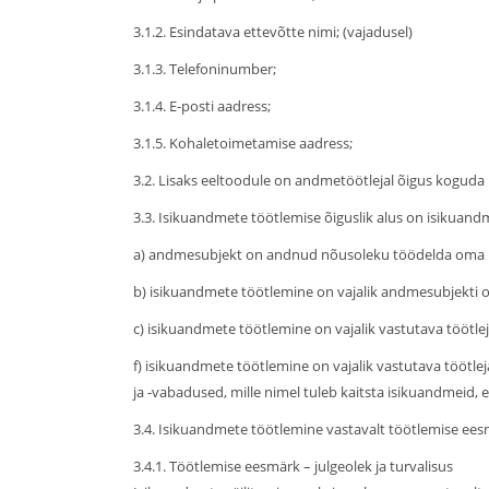
3.1.2. Esindatava ettevõtte nimi; (vajadusel)
3.1.3. Telefoninumber;
3.1.4. E-posti aadress;
3.1.5. Kohaletoimetamise aadress;
3.2. Lisaks eeltoodule on andmetöötlejal õigus koguda 
3.3. Isikuandmete töötlemise õiguslik alus on isikuandmet
a) andmesubjekt on andnud nõusoleku töödelda oma is
b) isikuandmete töötlemine on vajalik andmesubjekti o
c) isikuandmete töötlemine on vajalik vastutava töötleja
f) isikuandmete töötlemine on vajalik vastutava töötlej
ja -vabadused, mille nimel tuleb kaitsta isikuandmeid, e
3.4. Isikuandmete töötlemine vastavalt töötlemise eesm
3.4.1. Töötlemise eesmärk – julgeolek ja turvalisus