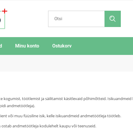
d
Minu konto
Ostukorv
te kogumist, töötlemist ja säilitamist käsitlevaid põhimõtteid. Isikuandmeid
pidi andmetöötleja).
ent või muu füüsiline isik, kelle isikuandmeid andmetöötleja töötleb.
kes ostab andmetöötleja kodulehelt kaupu või teenuseid.