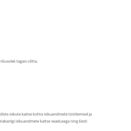
nõusolek tagasi võtta.
ste isikute kaitse kohta isikuandmete töötlemisel ja
 Vabariigi isikuandmete kaitse seadusega ning Eesti