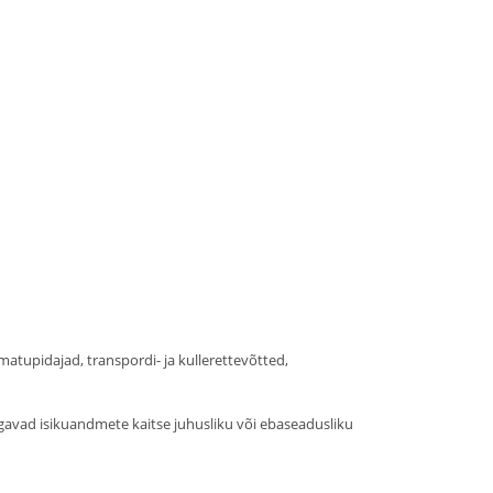
matupidajad, transpordi- ja kullerettevõtted,
agavad isikuandmete kaitse juhusliku või ebaseadusliku