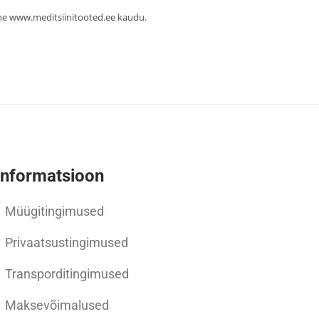
ehe www.meditsiinitooted.ee kaudu.
Informatsioon
Müügitingimused
Privaatsustingimused
Transporditingimused
Maksevõimalused