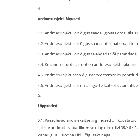
Andmesubjekti õigused
4.1. Andmesubjektil on õigus saada ligipääs oma isik
4.2. Andmesubjektil on õigus saada informatsiooni te
4.3. Andmesubjektil on õigus täiendada või parandada
4.4. Kui andmetöötleja töötleb andmesubjekti isikuandm
4.5. Andmesubjekt saab õiguste teostamiseks pöörduda
4.6. Andmesubjektil on oma õiguste kaitseks võimalik 
Lõppsätted
5.1. Käesolevad andmekaitsetingimused on koostatud ko
selliste andmete vaba liikumise ning direktiivi 95/46 /
Vabariigi ja Euroopa Liidu õigusaktidega.