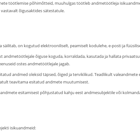
mete töötlemise põhimõtteid, muuhulgas töötleb andmetöötleja isikuandmeid s
vastavalt õigusaktides sätestatule.
säilitab, on kogutud elektrooniliselt, peamiselt kodulehe, e-posti ja füüsili
andmetöötlejale õiguse koguda, korraldada, kasutada ja hallata privaatsus
eenuseid ostes andmetöötlejale jagab.
itatud andmed oleksid täpsed, õiged ja terviklikud. Teadlikult valeandmete 
atult teavitama esitatud andmete muutumisest.
leandmete esitamisest põhjustatud kahju eest andmesubjektile või kolmanda
jekti isikuandmeid: