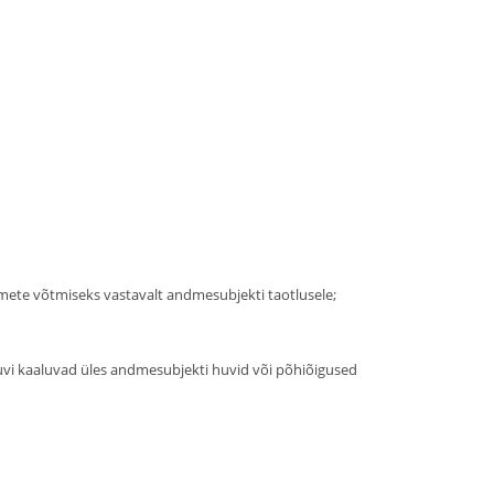
tmete võtmiseks vastavalt andmesubjekti taotlusele;
e huvi kaaluvad üles andmesubjekti huvid või põhiõigused