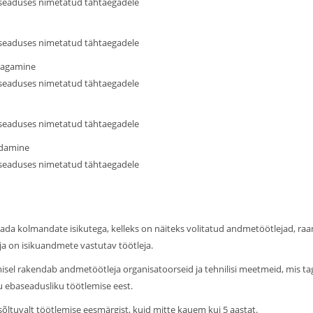
 seaduses nimetatud tähtaegadele
 seaduses nimetatud tähtaegadele
 tagamine
 seaduses nimetatud tähtaegadele
 seaduses nimetatud tähtaegadele
idamine
 seaduses nimetatud tähtaegadele
gada kolmandate isikutega, kelleks on näiteks volitatud andmetöötlejad, raa
 on isikuandmete vastutav töötleja.
misel rakendab andmetöötleja organisatoorseid ja tehnilisi meetmeid, mis t
 ebaseadusliku töötlemise eest.
õltuvalt töötlemise eesmärgist, kuid mitte kauem kui 5 aastat.