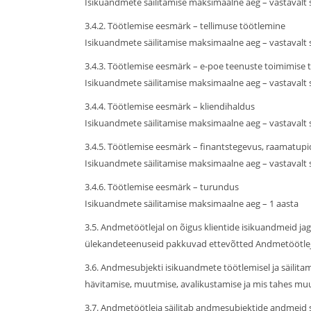
Isikuandmete säilitamise maksimaalne aeg – vastavalt
3.4.2. Töötlemise eesmärk – tellimuse töötlemine
Isikuandmete säilitamise maksimaalne aeg – vastavalt
3.4.3. Töötlemise eesmärk – e-poe teenuste toimimise
Isikuandmete säilitamise maksimaalne aeg – vastavalt
3.4.4. Töötlemise eesmärk – kliendihaldus
Isikuandmete säilitamise maksimaalne aeg – vastavalt
3.4.5. Töötlemise eesmärk – finantstegevus, raamatup
Isikuandmete säilitamise maksimaalne aeg – vastavalt
3.4.6. Töötlemise eesmärk – turundus
Isikuandmete säilitamise maksimaalne aeg – 1 aasta
3.5. Andmetöötlejal on õigus klientide isikuandmeid ja
ülekandeteenuseid pakkuvad ettevõtted Andmetöötleja
3.6. Andmesubjekti isikuandmete töötlemisel ja säilita
hävitamise, muutmise, avalikustamise ja mis tahes muu
3.7. Andmetöötleja säilitab andmesubjektide andmeid s