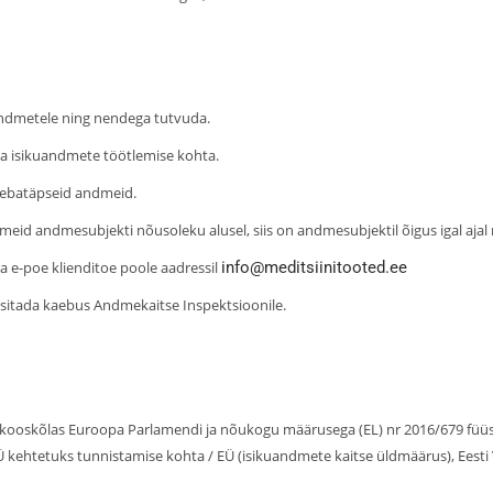
uandmetele ning nendega tutvuda.
ma isikuandmete töötlemise kohta.
 ebatäpseid andmeid.
eid andmesubjekti nõusoleku alusel, siis on andmesubjektil õigus igal ajal 
 e-poe klienditoe poole aadressil
info@meditsiinitooted.ee
esitada kaebus Andmekaitse Inspektsioonile.
oskõlas Euroopa Parlamendi ja nõukogu määrusega (EL) nr 2016/679 füüsili
 EÜ kehtetuks tunnistamise kohta / EÜ (isikuandmete kaitse üldmäärus), Eesti