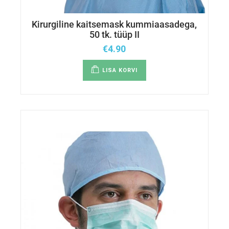
Kirurgiline kaitsemask kummiaasadega,
50 tk. tüüp II
€
4.90
LISA KORVI