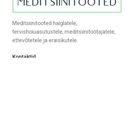
Meditsiinitooted haiglatele,
tervishoiuasutustele, meditsiinitöötajatele,
ettevõtetele ja eraisikutele.
Kontaktid
+ 372 5660 3046
Ehitajate tee 109, Tallinn
info@meditsiinitooted.ee
Kontakt