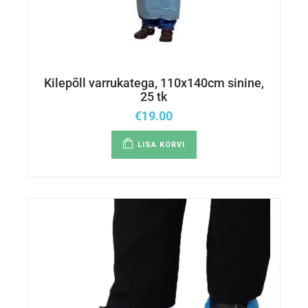
Kilepõll varrukatega, 110x140cm sinine,
25 tk
€
19.00
LISA KORVI