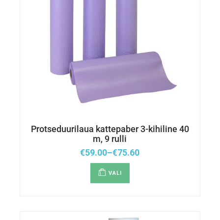
Protseduurilaua kattepaber 3-kihiline 40
m, 9 rulli
€
59.00
–
€
75.60
VALI