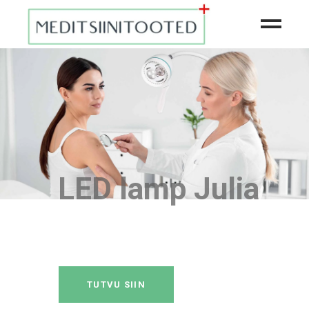
õppevahendid
LED lamp Julia
TUTVU SIIN