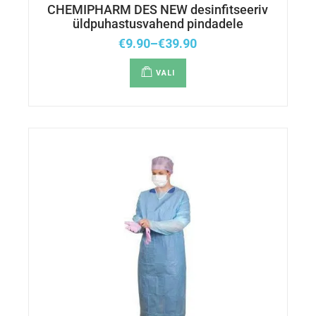
CHEMIPHARM DES NEW desinfitseeriv
üldpuhastusvahend pindadele
€
9.90
–
€
39.90
VALI