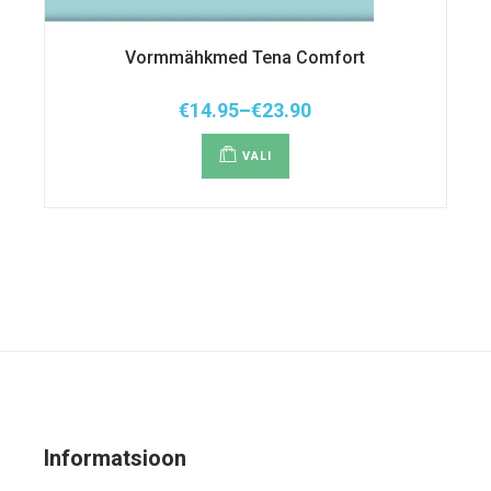
Vormmähkmed Tena Comfort
€
14.95
–
€
23.90
Hinnavahemik:
Sellel
€14.95
tootel
kuni
VALI
on
€23.90
mitu
varianti.
Valikuid
saab
teha
tootelehel.
Informatsioon