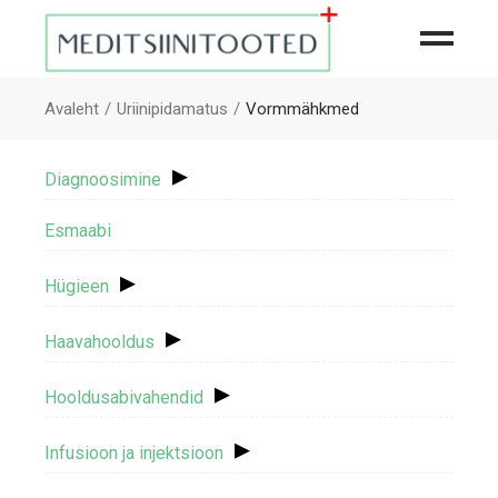
Avaleht
Uriinipidamatus
Vormmähkmed
▸
Diagnoosimine
Esmaabi
▸
Hügieen
▸
Haavahooldus
▸
Hooldusabivahendid
▸
Infusioon ja injektsioon