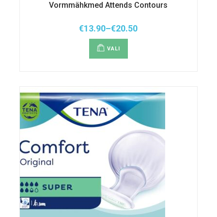
Vormmähkmed Attends Contours
€
13.90
–
€
20.50
Hinnavahemik:
Sellel
€13.90
tootel
kuni
VALI
on
€20.50
mitu
varianti.
Valikuid
saab
teha
tootelehel.