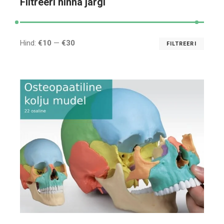
Filtreeri hinna järgi
Hind:
€10
—
€30
FILTREERI
Mini
Maks
hind
hind