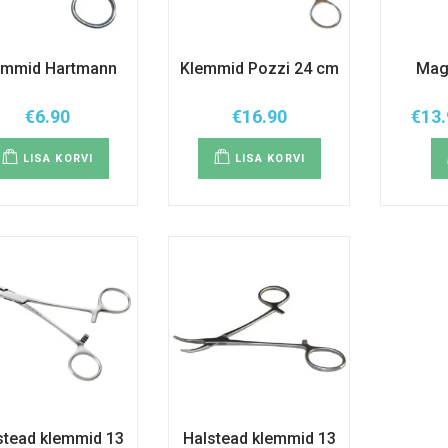
emmid Hartmann
Klemmid Pozzi 24 cm
Magi
€
6.90
€
16.90
€
13.
LISA KORVI
LISA KORVI
stead klemmid 13
Halstead klemmid 13