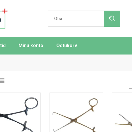
Search
for:
tid
Minu konto
Ostukorv