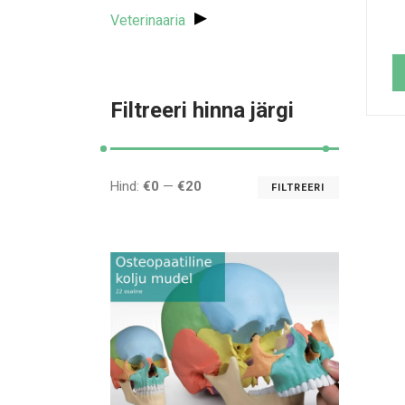
▸
Veterinaaria
Filtreeri hinna järgi
Hind:
€0
—
€20
FILTREERI
Minimaal
Maksima
hind
hind