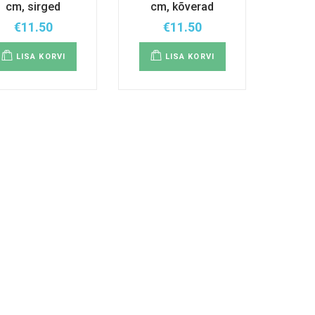
cm, sirged
cm, kõverad
€
11.50
€
11.50
LISA KORVI
LISA KORVI
ne
alne