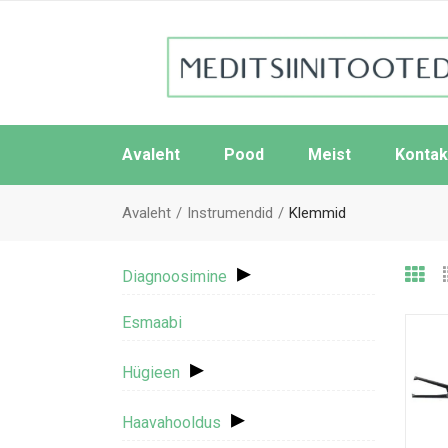
Avaleht
Pood
Meist
Kontak
Avaleht
Instrumendid
Klemmid
▸
Diagnoosimine
Esmaabi
▸
Hügieen
▸
Haavahooldus