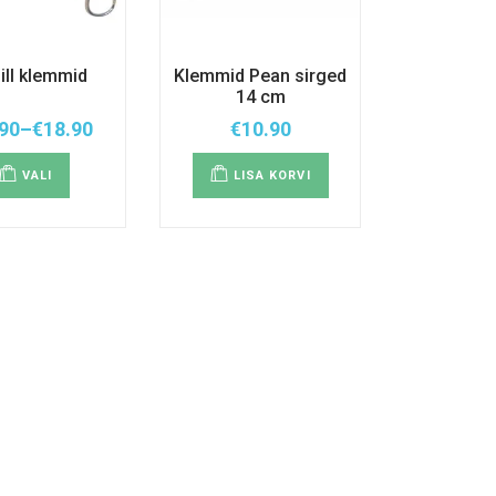
ll klemmid
Klemmid Pean sirged
14 cm
90
–
€
18.90
€
10.90
Hinnavahemik:
Sellel
€13.90
tootel
kuni
VALI
LISA KORVI
on
€18.90
mitu
varianti.
Valikuid
saab
teha
tootelehel.