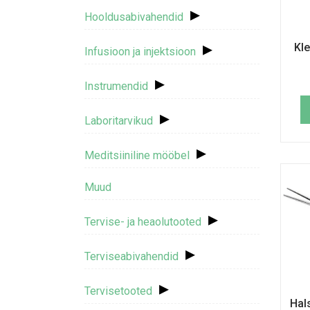
▸
Hooldusabivahendid
▸
Kl
Infusioon ja injektsioon
▸
Instrumendid
▸
Laboritarvikud
▸
Meditsiiniline mööbel
Muud
▸
Tervise- ja heaolutooted
▸
Terviseabivahendid
▸
Tervisetooted
Hal