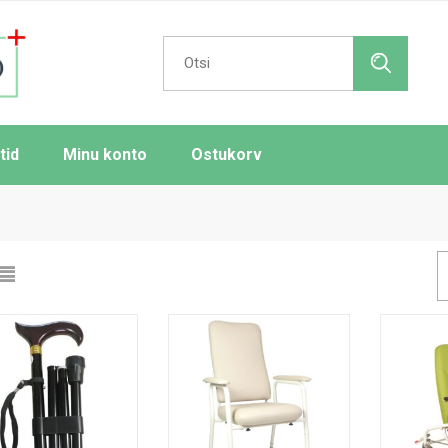
Search
for:
tid
Minu konto
Ostukorv