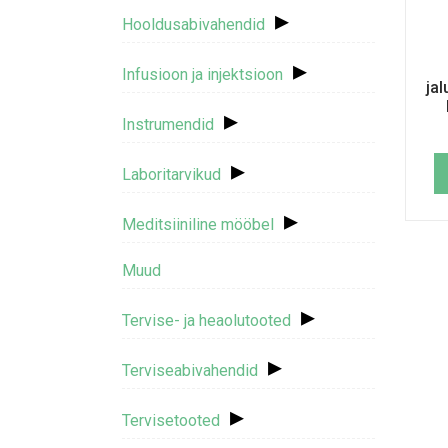
▸
Hooldusabivahendid
▸
Infusioon ja injektsioon
ja
▸
Instrumendid
▸
Laboritarvikud
▸
Meditsiiniline mööbel
Muud
▸
Tervise- ja heaolutooted
▸
Terviseabivahendid
▸
Tervisetooted