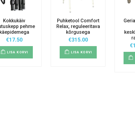
Kokkukäiv
Puhketool Comfort
Geria
lutuskepp pehme
Relax, reguleeritava
käepidemega
kõrgusega
kesk
r
€
17.50
€
315.00
€
LISA KORVI
LISA KORVI