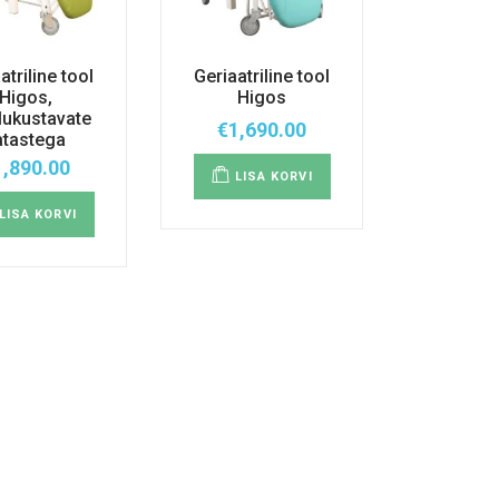
atriline tool
Geriaatriline tool
Higos,
Higos
lukustavate
€
1,690.00
atastega
1,890.00
LISA KORVI
LISA KORVI