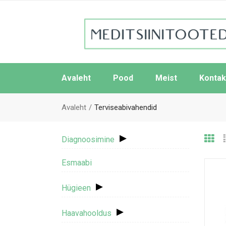
Avaleht
Pood
Meist
Kontak
Avaleht
Terviseabivahendid
▸
Diagnoosimine
Esmaabi
▸
Hügieen
▸
Haavahooldus