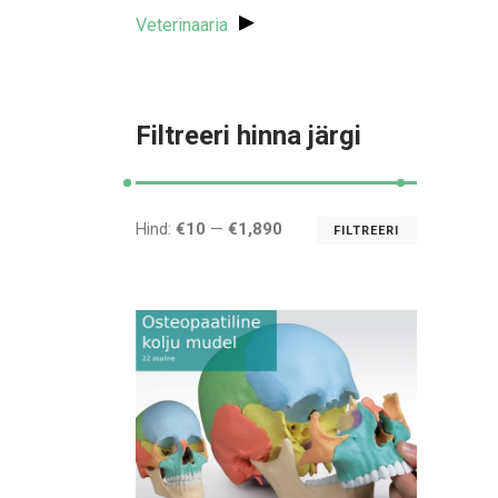
▸
Veterinaaria
Filtreeri hinna järgi
Hind:
€10
—
€1,890
FILTREERI
Minimaal
Maksima
hind
hind