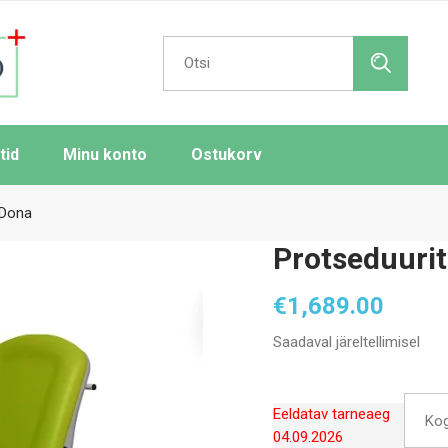
Search
for:
tid
Minu konto
Ostukorv
 Dona
Protseduuri
€
1,689.00
Saadaval järeltellimisel
Eeldatav tarneaeg
Ko
04.09.2026