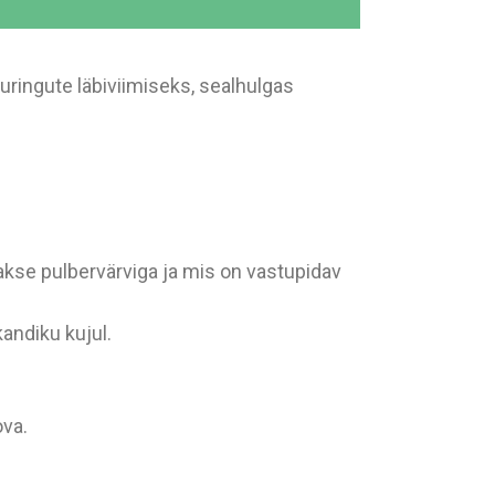
ringute läbiviimiseks, sealhulgas
akse pulbervärviga ja mis on vastupidav
kandiku kujul.
ova.