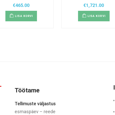
€
465.00
€
1,721.00
LISA KORVI
LISA KORVI
Töötame
Tellimuste väljastus
esmaspäev – reede