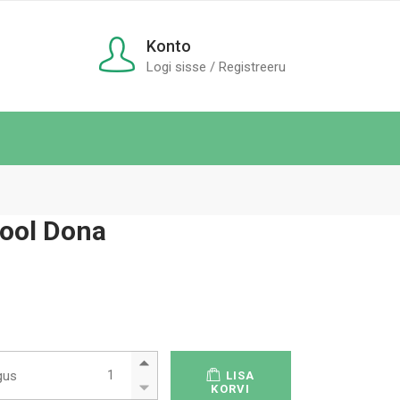
Konto
Logi sisse / Registreeru
tool Dona
Protseduuritool Dona quantity
gus
LISA
KORVI