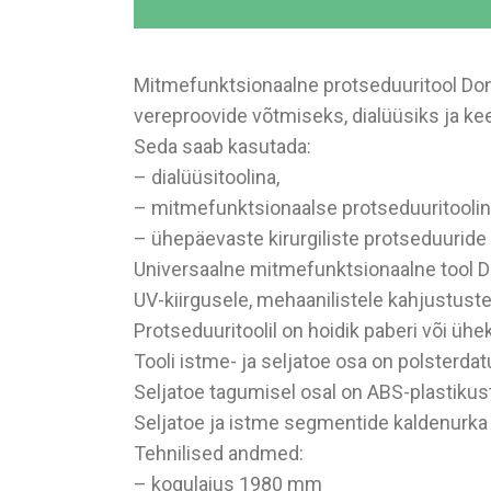
Mitmefunktsionaalne protseduuritool Dona
vereproovide võtmiseks, dialüüsiks ja ke
Seda saab kasutada:
– dialüüsitoolina,
– mitmefunktsionaalse protseduuritoolin
– ühepäevaste kirurgiliste protseduuride 
Universaalne mitmefunktsionaalne tool Do
UV-kiirgusele, mehaanilistele kahjustuste
Protseduuritoolil on hoidik paberi või ühe
Tooli istme- ja seljatoe osa on polsterda
Seljatoe tagumisel osal on ABS-plastikust
Seljatoe ja istme segmentide kaldenurka
Tehnilised andmed:
– kogulaius 1980 mm