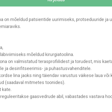
 on mõeldud patsientide uurimiseks, protseduuride ja uu
emiaraviks.
a,
läbiviimiseks mõeldud kirurgiatoolina.
na on valmistatud terasprofiilidest ja torudest, mis kaet
le ja desinfitseerimis- ja puhastusvahenditele.
kordse lina jaoks ning täiendav varustus väikese laua või 
tud (saadaval mitmetes toonides).
 kate.
 reguleeritakse gaasvedrude abil, vabastades vastava ho