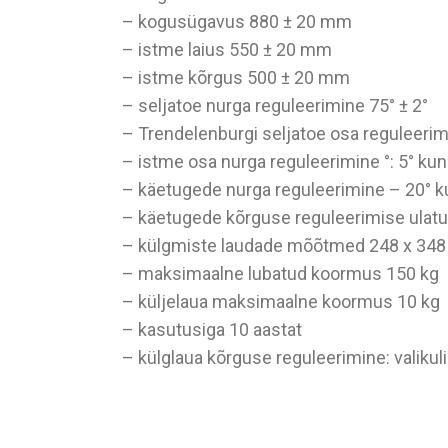
– kogusügavus 880 ± 20 mm
– istme laius 550 ± 20 mm
– istme kõrgus 500 ± 20 mm
– seljatoe nurga reguleerimine 75° ± 2°
– Trendelenburgi seljatoe osa reguleerimi
– istme osa nurga reguleerimine °: 5° kuni 
– käetugede nurga reguleerimine – 20° kun
– käetugede kõrguse reguleerimise ulatu
– külgmiste laudade mõõtmed 248 x 34
– maksimaalne lubatud koormus 150 kg
– küljelaua maksimaalne koormus 10 kg
– kasutusiga 10 aastat
– külglaua kõrguse reguleerimine: valikul