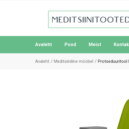
Avaleht
Pood
Meist
Kontak
Avaleht
Meditsiiniline mööbel
Protseduuritool