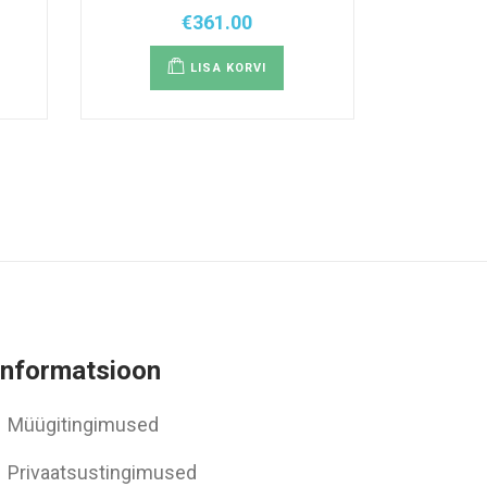
€
361.00
LISA KORVI
Informatsioon
Müügitingimused
Privaatsustingimused