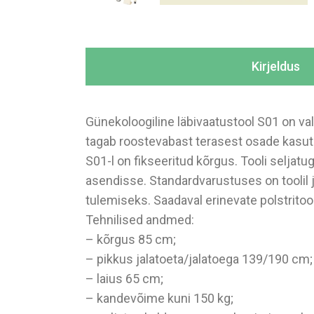
Kirjeldus
Günekoloogiline läbivaatustool S01 on val
tagab roostevabast terasest osade kasuta
S01-l on fikseeritud kõrgus. Tooli seljatu
asendisse. Standardvarustuses on toolil j
tulemiseks. Saadaval erinevate polstritooni
Tehnilised andmed:
– kõrgus 85 cm;
– pikkus jalatoeta/jalatoega 139/190 cm;
– laius 65 cm;
– kandevõime kuni 150 kg;