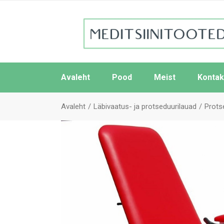
Avaleht
Pood
Meist
Kontak
Avaleht
Läbivaatus- ja protseduurilauad
Prots