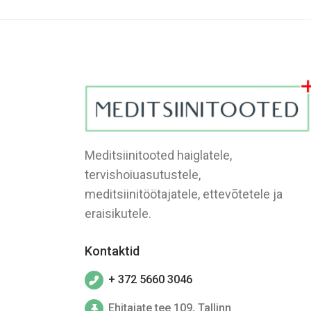
Meditsiinitooted haiglatele,
tervishoiuasutustele,
meditsiinitöötajatele, ettevõtetele ja
eraisikutele.
Kontaktid
+ 372 5660 3046
Ehitajate tee 109, Tallinn