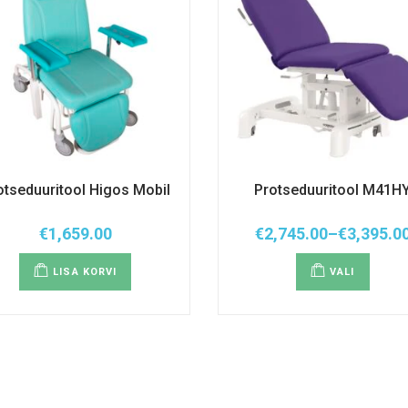
otseduuritool Higos Mobil
Protseduuritool M41H
€
1,659.00
€
2,745.00
–
€
3,395.0
Hinnavah
Sellel
€2,745.00
tootel
kuni
LISA KORVI
VALI
on
€3,395.00
mitu
variant
Valiku
saab
teha
tootel