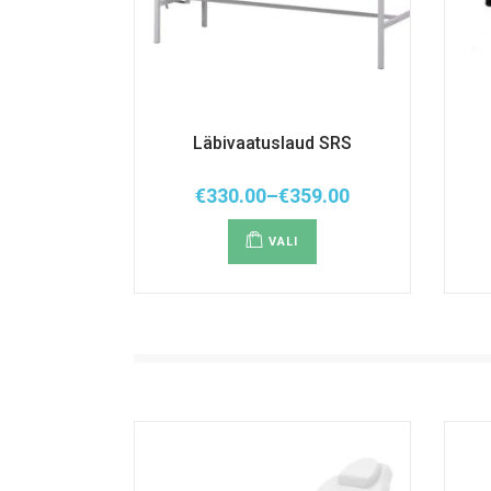
Läbivaatuslaud SRS
€
330.00
–
€
359.00
Hinnavahemik:
Sellel
€330.00
tootel
kuni
VALI
on
€359.00
mitu
varianti.
Valikuid
saab
teha
tootelehel.