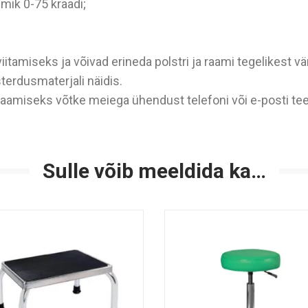
mik 0-75 kraadi;
iitamiseks ja võivad erineda polstri ja raami tegelikest vä
sterdusmaterjali näidis.
saamiseks võtke meiega ühendust telefoni või e-posti tee
Sulle võib meeldida ka…