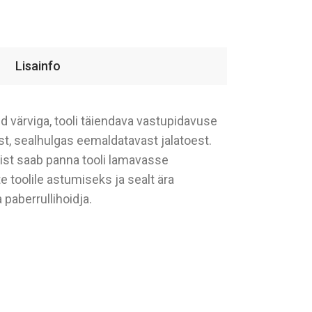
Lisainfo
d värviga, tooli täiendava vastupidavuse
t, sealhulgas eemaldatavast jalatoest.
amist saab panna tooli lamavasse
 toolile astumiseks ja sealt ära
 paberrullihoidja.