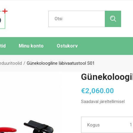
Search
for:
tid
Minu konto
Ostukorv
eduuritoolid
Günekoloogiline läbivaatustool S01
Günekoloogil
€
2,060.00
Saadaval järeltellimisel
Güne
Kogus