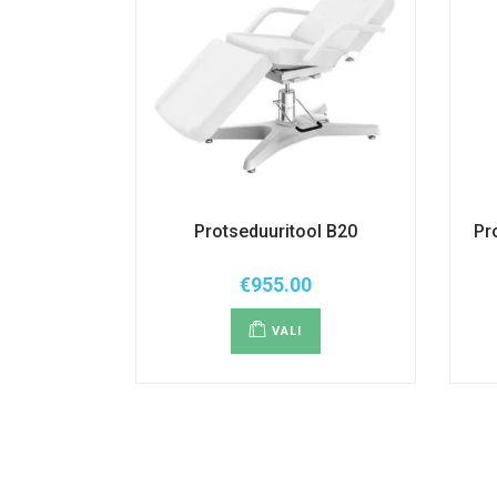
Protseduuritool B20
Pr
€
955.00
Sellel
tootel
VALI
on
mitu
varianti.
Valikuid
saab
teha
tootelehel.