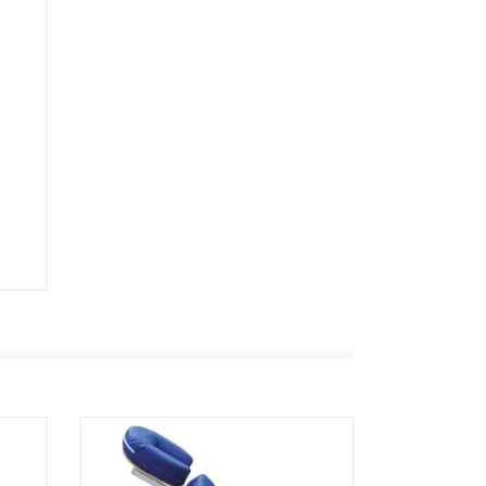
i.
id
ehel.