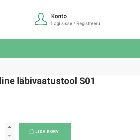
Konto
Logi sisse / Registreeru
ine läbivaatustool S01
koloogiline läbivaatustool S01 quantity
LISA KORVI