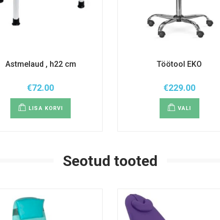
Astmelaud , h22 cm
Töötool EKO
€
72.00
€
229.00
Sellel
tootel
LISA KORVI
VALI
on
mitu
variant
Valiku
saab
teha
tootel
Seotud tooted