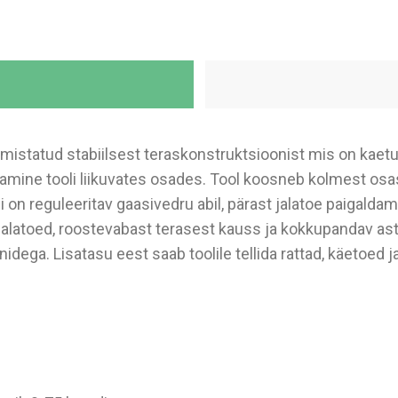
mistatud stabiilsest teraskonstruktsioonist mis on kaetu
mine tooli liikuvates osades. Tool koosneb kolmest osas
gi on reguleeritav gaasivedru abil, pärast jalatoe paigald
alatoed, roostevabast terasest kauss ja kokkupandav aste
dega. Lisatasu eest saab toolile tellida rattad, käetoed ja