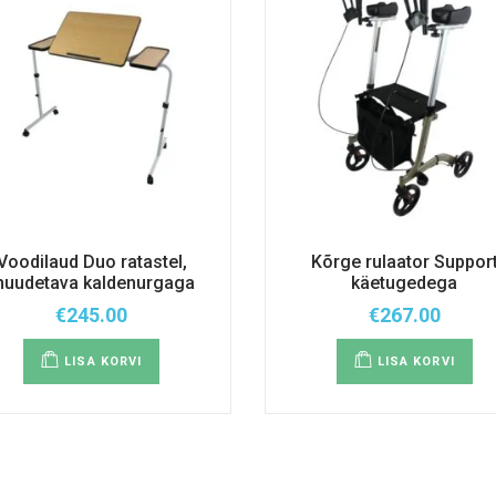
Voodilaud Duo ratastel,
Kõrge rulaator Suppor
uudetava kaldenurgaga
käetugedega
€
245.00
€
267.00
LISA KORVI
LISA KORVI