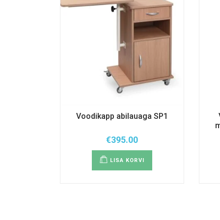
Voodikapp abilauaga SP1
m
€
395.00
LISA KORVI