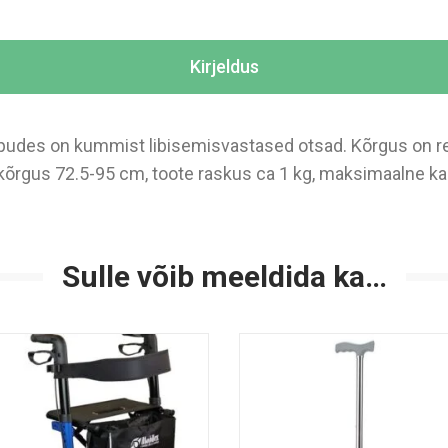
Kirjeldus
ppudes on kummist libisemisvastased otsad. Kõrgus on reg
kõrgus 72.5-95 cm, toote raskus ca 1 kg, maksimaalne k
Sulle võib meeldida ka…