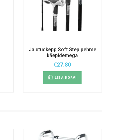
Jalutuskepp Soft Step pehme
käepidemega
€
27.80
LISA KORVI