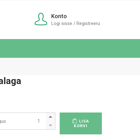
Konto
Logi sisse / Registreeru
alaga
Harkkepp 3 jalaga quantity
gus
LISA
KORVI