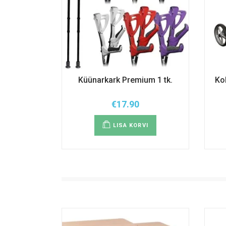
Küünarkark Premium 1 tk.
Ko
€
17.90
LISA KORVI