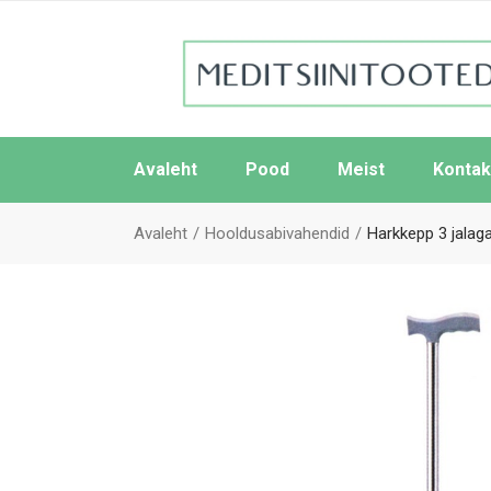
Avaleht
Pood
Meist
Kontak
Avaleht
Hooldusabivahendid
Harkkepp 3 jalag