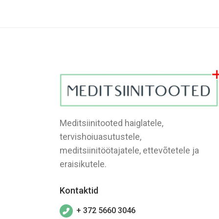
Meditsiinitooted haiglatele,
tervishoiuasutustele,
meditsiinitöötajatele, ettevõtetele ja
eraisikutele.
Kontaktid
+ 372 5660 3046