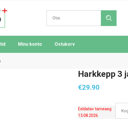
Search
for:
tid
Minu konto
Ostukorv
a
Harkkepp 3 j
€
29.90
Eeldatav tarneaeg
Ko
15.08.2026