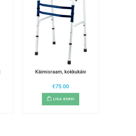
t
Käimisraam, kokkukäiv
€
75.00
LISA KORVI