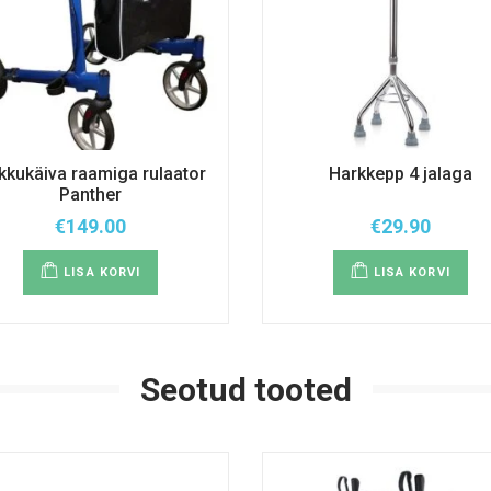
kkukäiva raamiga rulaator
Harkkepp 4 jalaga
Panther
€
149.00
€
29.90
LISA KORVI
LISA KORVI
Seotud tooted