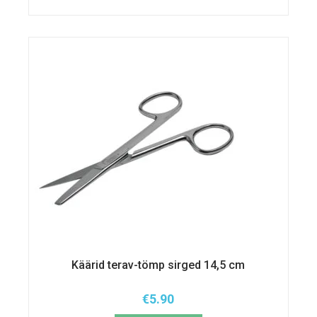
Käärid terav-tömp sirged 14,5 cm
€
5.90