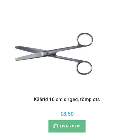
Käärid 16 cm sirged, tömp ots
€
8.50
LISA KORVI