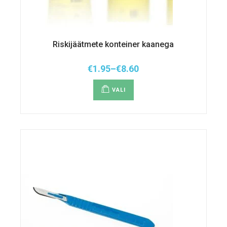
Riskijäätmete konteiner kaanega
€
1.95
–
€
8.60
Hinnavahemik:
Sellel
€1.95
tootel
kuni
VALI
on
€8.60
mitu
varianti.
Valikuid
saab
teha
tootelehel.