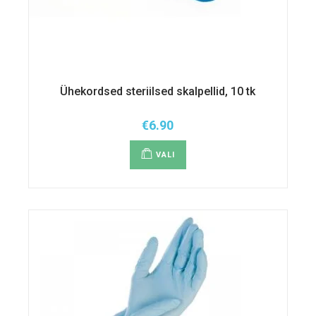
Ühekordsed steriilsed skalpellid, 10 tk
€
6.90
Sellel
tootel
VALI
on
mitu
varianti.
Valikuid
saab
teha
tootelehel.