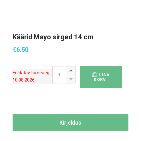
Käärid Mayo sirged 14 cm
€
6.50
Käärid Mayo sirged 14 cm quantity
Eeldatav tarneaeg
LISA
10.08.2026
KORVI
Kirjeldus