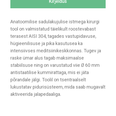
Kirjeldus
Anatoomilise sadulakujulise istmega kirurgi
tool on valmistatud täielikult roostevabast
terasest AISI 304, tagades vastupidavuse,
hügieenilisuse ja pika kasutusea ka
intensiivses meditsiinikeskkonnas. Tugev ja
raske ümar alus tagab maksimaalse
stabiilsuse ning on varustatud viie Ø 60 mm
antistaatilise kummirattaga, mis ei jäta
põrandale jälgi. Toolil on tsentraalselt
lukustatav pidurisüsteem, mida saab mugavalt
aktiveerida jalapedaaliga.