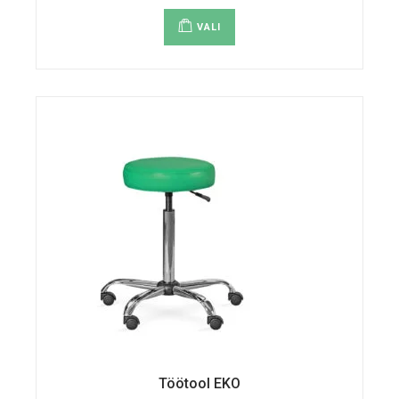
Sellel
tootel
VALI
on
mitu
varianti.
Valikuid
saab
teha
tootelehel.
Töötool EKO