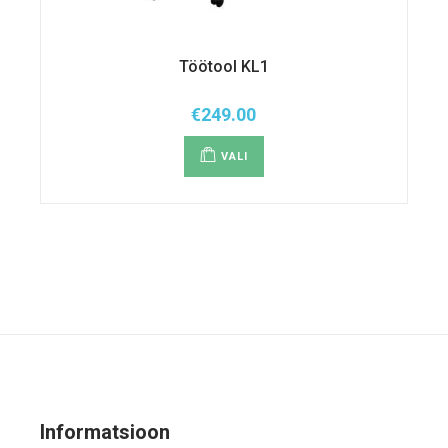
Töötool KL1
€
249.00
Sellel
tootel
VALI
on
mitu
varianti.
Valikuid
saab
teha
tootelehel.
Informatsioon