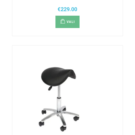
€
229.00
Sellel
tootel
VALI
on
mitu
varianti.
Valikuid
saab
teha
tootelehel.