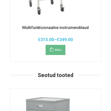
Multifunktsionaalne instrumendilaud
€
315.00
–
€
349.00
Hinnavahemik:
Sellel
€315.00
tootel
kuni
VALI
on
€349.00
mitu
varianti.
Valikuid
saab
teha
tootelehel.
Seotud tooted