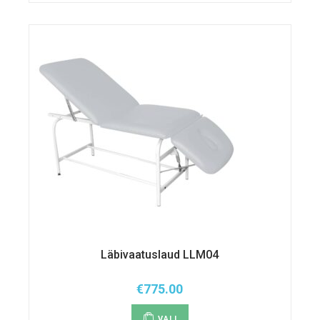
Valikuid
saab
teha
tootelehel.
Läbivaatuslaud LLM04
€
775.00
Sellel
tootel
VALI