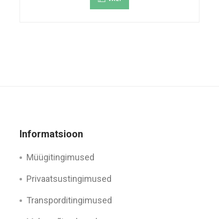
on
mitu
varianti.
Valikuid
saab
teha
tootelehel.
Informatsioon
Müügitingimused
Privaatsustingimused
Transporditingimused