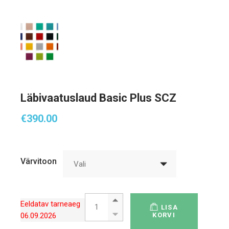
Läbivaatuslaud Basic Plus SCZ
€
390.00
Värvitoon
Vali
Läbivaatuslaud Basic Plus SCZ quantity
Eeldatav tarneaeg
LISA
06.09.2026
KORVI