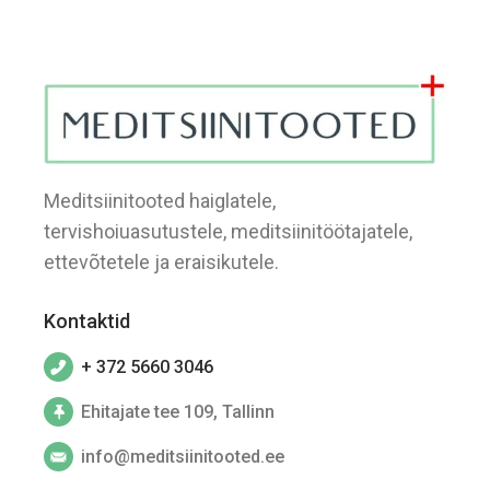
Meditsiinitooted haiglatele,
tervishoiuasutustele, meditsiinitöötajatele,
ettevõtetele ja eraisikutele.
Kontaktid
+ 372 5660 3046
Ehitajate tee 109, Tallinn
info@meditsiinitooted.ee