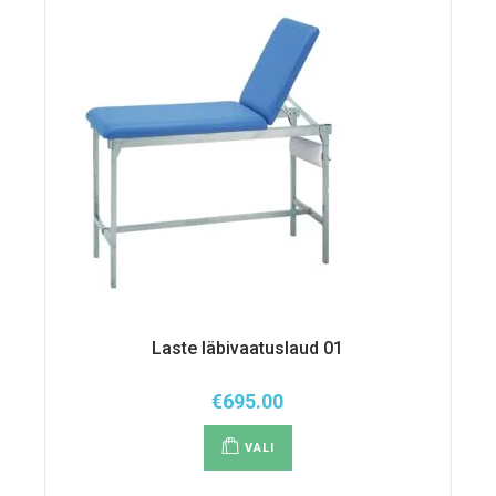
tootelehel.
Laste läbivaatuslaud 01
€
695.00
Sellel
tootel
VALI
on
mitu
varianti.