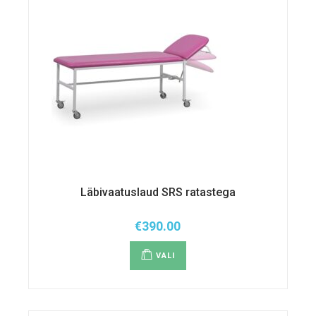
Läbivaatuslaud SRS ratastega
€
390.00
Sellel
tootel
VALI
on
mitu
varianti.
Valikuid
saab
teha