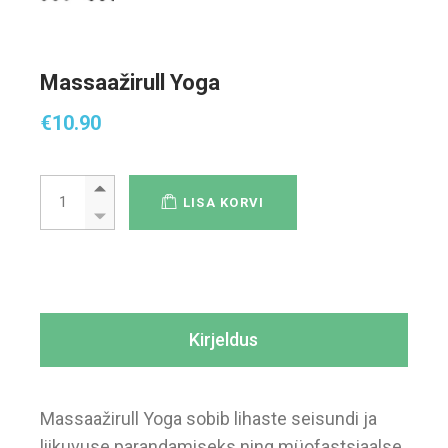
Massaažirull Yoga
€
10.90
Massaažirull Yoga quantity
LISA KORVI
Kirjeldus
Massaažirull Yoga sobib lihaste seisundi ja
liikuvuse parandamiseks ning müofastsiaalse