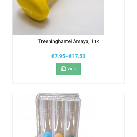
Treeninghantel Amaya, 1 tk
€
7.95
–
€
17.50
Hinnavahemik:
Sellel
€7.95
tootel
kuni
VALI
on
€17.50
mitu
varianti.
Valikuid
saab
teha
tootelehel.