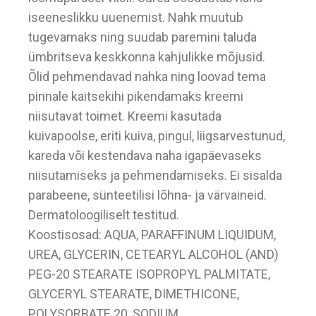
iseeneslikku uuenemist. Nahk muutub
tugevamaks ning suudab paremini taluda
ümbritseva keskkonna kahjulikke mõjusid.
Õlid pehmendavad nahka ning loovad tema
pinnale kaitsekihi pikendamaks kreemi
niisutavat toimet. Kreemi kasutada
kuivapoolse, eriti kuiva, pingul, liigsarvestunud,
kareda või kestendava naha igapäevaseks
niisutamiseks ja pehmendamiseks. Ei sisalda
parabeene, sünteetilisi lõhna- ja värvaineid.
Dermatoloogiliselt testitud.
Koostisosad: AQUA, PARAFFINUM LIQUIDUM,
UREA, GLYCERIN, CETEARYL ALCOHOL (AND)
PEG-20 STEARATE ISOPROPYL PALMITATE,
GLYCERYL STEARATE, DIMETHICONE,
POLYSORBATE 20, SODIUM