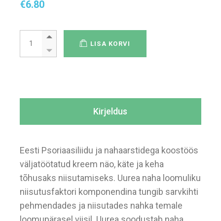
€
6.80
Ortomed niisutav kreem Urea 10%, 150ml quantity
LISA KORVI
Kirjeldus
Eesti Psoriaasiliidu ja nahaarstidega koostöös
väljatöötatud kreem näo, käte ja keha
tõhusaks niisutamiseks. Uurea naha loomuliku
niisutusfaktori komponendina tungib sarvkihti
pehmendades ja niisutades nahka temale
loomupärasel viisil. Uurea soodustab naha