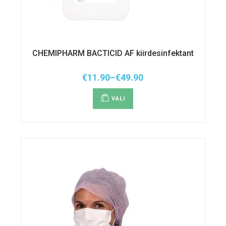
CHEMIPHARM BACTICID AF kiirdesinfektant
€
11.90
–
€
49.90
Hinnavahemik:
Sellel
€11.90
tootel
kuni
VALI
on
€49.90
mitu
varianti.
Valikuid
saab
teha
tootelehel.