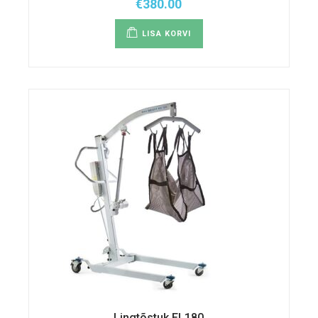
€
380.00
LISA KORVI
Lingtõstuk EL180