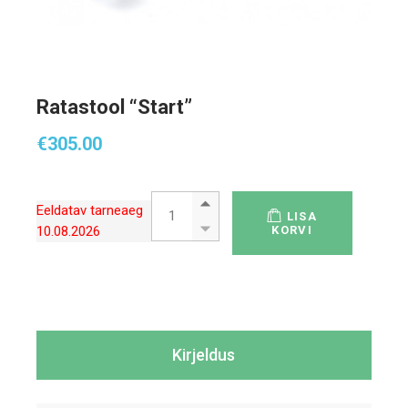
Ratastool “Start”
€
305.00
Ratastool "Start" quantity
Eeldatav tarneaeg
LISA
10.08.2026
KORVI
Kirjeldus