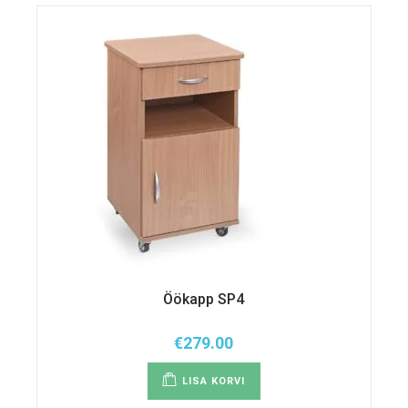
Öökapp SP4
€
279.00
LISA KORVI