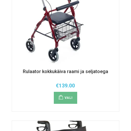
Rulaator kokkukäiva raami ja seljatoega
€
139.00
Sellel
tootel
VALI
on
mitu
varianti.
Valikuid
saab
teha
tootelehel.