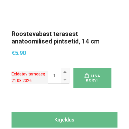
Roostevabast terasest
anatoomilised pintsetid, 14 cm
€
5.90
Roostevabast terasest anatoomilised pints
Eeldatav tarneaeg
LISA
21.08.2026
KORVI
Kirjeldus