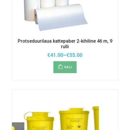
Protseduurilaua kattepaber 2-kihiline 46 m, 9
rulli
€
41.00
–
€
55.00
Hinnavahemik:
Sellel
€41.00
tootel
kuni
VALI
on
€55.00
mitu
varianti.
Valikuid
saab
teha
tootelehel.