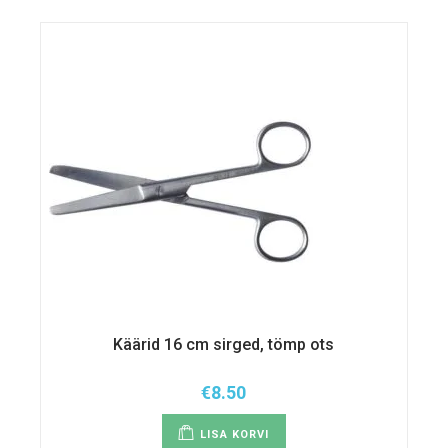
Käärid 16 cm sirged, tömp ots
€
8.50
LISA KORVI