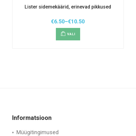
Lister sidemekäärid, erinevad pikkused
€
6.50
–
€
10.50
Hinnavahemik:
Sellel
€6.50
tootel
kuni
VALI
on
€10.50
mitu
varianti.
Valikuid
saab
teha
tootelehel.
Informatsioon
Müügitingimused