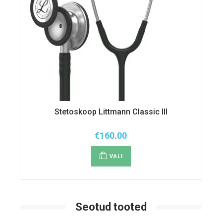
Stetoskoop Littmann Classic III
€
160.00
Sellel
tootel
VALI
on
mitu
varianti.
Valikuid
saab
teha
tootelehel.
Seotud tooted