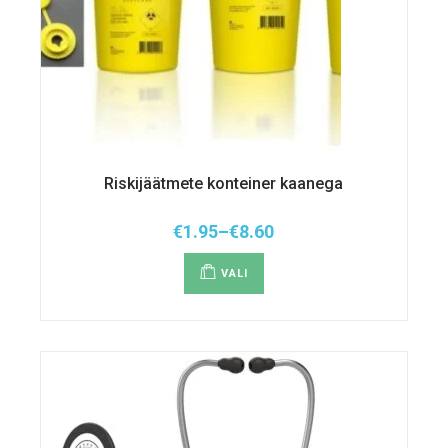
Riskijäätmete konteiner kaanega
€
1.95
–
€
8.60
Hinnavahemik:
Sellel
€1.95
tootel
kuni
VALI
on
€8.60
mitu
varianti.
Valikuid
saab
teha
tootelehel.