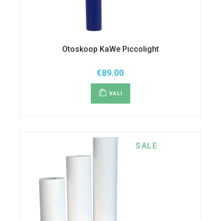
Otoskoop KaWe Piccolight
€
89.00
Sellel
tootel
VALI
on
mitu
varianti.
Valikuid
saab
teha
tootelehel.
SALE