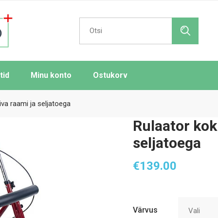
Search
for:
tid
Minu konto
Ostukorv
va raami ja seljatoega
Rulaator kok
seljatoega
€
139.00
Värvus
Vali