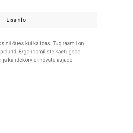
Lisainfo
s nii õues kui ka toas. Tugiraamil on
 pidurid. Ergonoomiliste käetugede
m ja kandekorv erinevate asjade