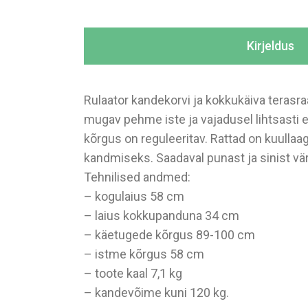
Kirjeldus
Rulaator kandekorvi ja kokkukäiva terasra
mugav pehme iste ja vajadusel lihtsasti 
kõrgus on reguleeritav. Rattad on kuullaa
kandmiseks. Saadaval punast ja sinist vär
Tehnilised andmed:
– kogulaius 58 cm
– laius kokkupanduna 34 cm
– käetugede kõrgus 89-100 cm
– istme kõrgus 58 cm
– toote kaal 7,1 kg
– kandevõime kuni 120 kg.