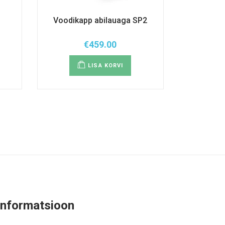
Voodikapp abilauaga SP2
€
459.00
LISA KORVI
Informatsioon