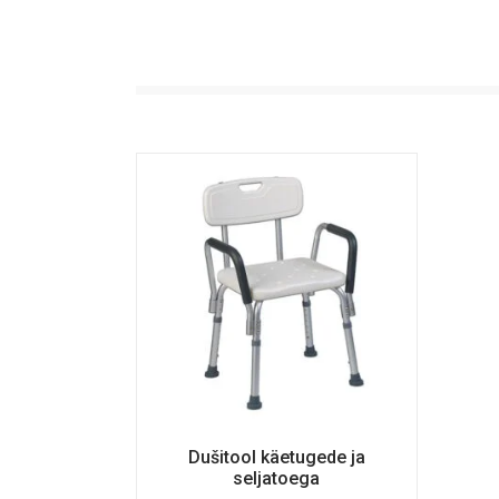
Dušitool käetugede ja
seljatoega