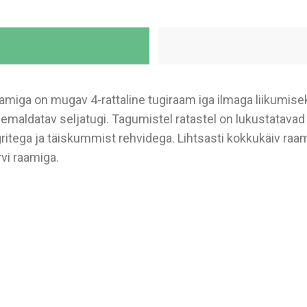
amiga on mugav 4-rattaline tugiraam iga ilmaga liikumisek
eemaldatav seljatugi. Tagumistel ratastel on lukustatavad
gritega ja täiskummist rehvidega. Lihtsasti kokkukäiv raa
vi raamiga.