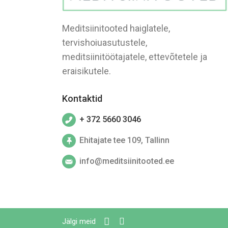
Meditsiinitooted haiglatele,
tervishoiuasutustele,
meditsiinitöötajatele, ettevõtetele ja
eraisikutele.
Kontaktid
+ 372 5660 3046
Ehitajate tee 109, Tallinn
info@meditsiinitooted.ee
Jälgi meid