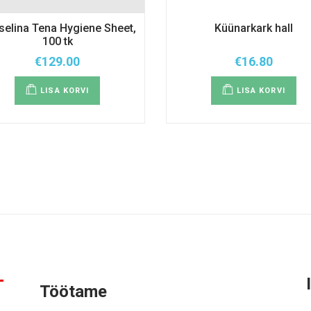
selina Tena Hygiene Sheet,
Küünarkark hall
100 tk
€
129.00
€
16.80
LISA KORVI
LISA KORVI
Töötame