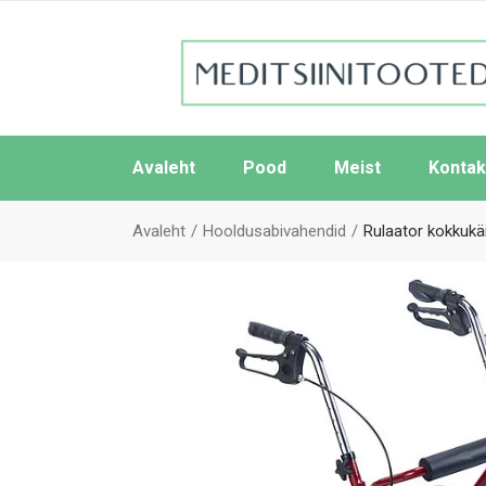
Avaleht
Pood
Meist
Kontak
Avaleht
Hooldusabivahendid
Rulaator kokkukäi