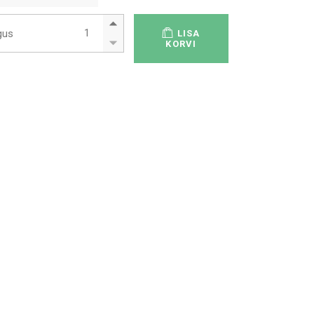
Rulaator kokkukäiva raami ja seljatoega quantity
gus
LISA
KORVI