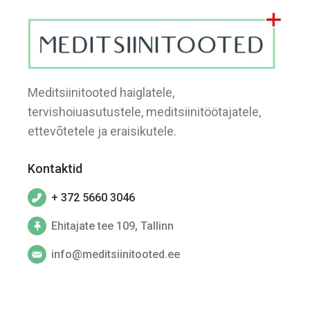
Meditsiinitooted haiglatele,
tervishoiuasutustele, meditsiinitöötajatele,
ettevõtetele ja eraisikutele.
Kontaktid
+ 372 5660 3046
Ehitajate tee 109, Tallinn
info@meditsiinitooted.ee