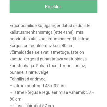
Kirjeldus
Ergonoomilise kujuga liigendatud saduliste
kallutusmehhanismiga (ette-taha) , mis
soodustab aktiivset istumisasendit. Istme
kõrgus on reguleeritav kuni 80 cm,
võimaldades seisvat istmetuge. Iste on
kaetud kergesti puhastatava vastupidava
kunstnahaga. Polstri toonid: must, oranž,
punane, sinine, valge.
Tehnilised andmed:
– istme mõõtmed 43 x 37 cm
– istme kõrguse reguleerimise vahemik 58 –
80 cm
– aluse läbimõõt 57 cm.