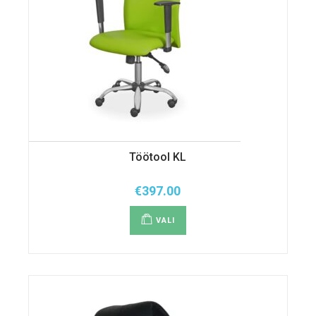
Töötool KL
€
397.00
Sellel
tootel
VALI
on
mitu
varianti.
Valikuid
saab
teha
tootelehel.