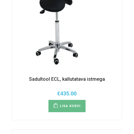
Sadultool ECL, kallutatava istmega
€
435.00
LISA KORVI