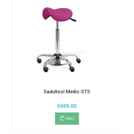
Sadultool Medic-STS
€
699.00
Sellel
tootel
VALI
on
mitu
varianti.
Valikuid