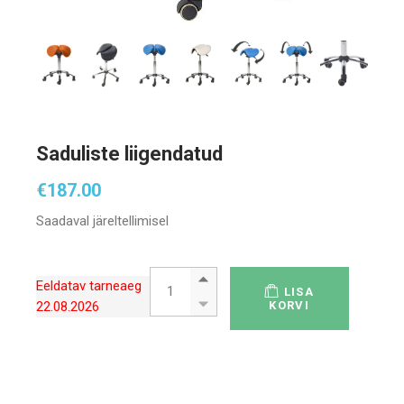
Saduliste liigendatud
€
187.00
Saadaval järeltellimisel
Saduliste liigendatud quantity
Eeldatav tarneaeg
LISA
22.08.2026
KORVI