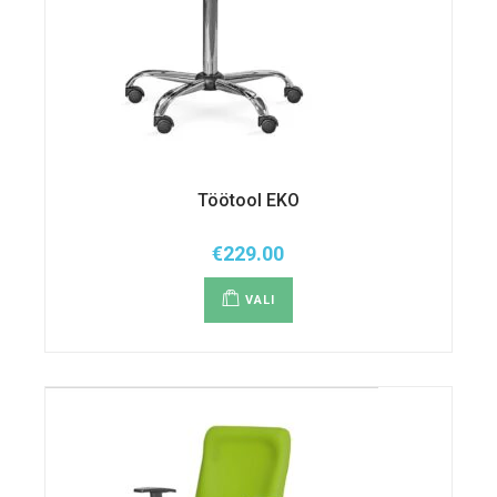
Töötool EKO
€
229.00
Sellel
tootel
VALI
on
mitu
varianti.
Valikuid
saab
teha
tootelehel.