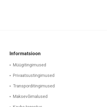
saab
teha
tootelehel.
Informatsioon
Müügitingimused
Privaatsustingimused
Transporditingimused
Maksevõimalused
Kauba tagastus