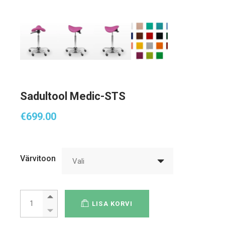
Sadultool Medic-STS
€
699.00
Värvitoon
Vali
Sadultool Medic-STS quantity
LISA KORVI