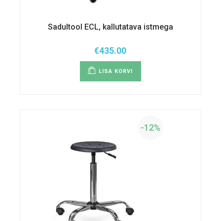
Sadultool ECL, kallutatava istmega
€
435.00
LISA KORVI
-12%