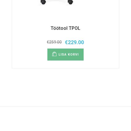
Töötool TPOL
€
229.00
€
259.00
Algne
Praegune
hind
hind
oli:
on:
LISA KORVI
€259.00.
€229.00.