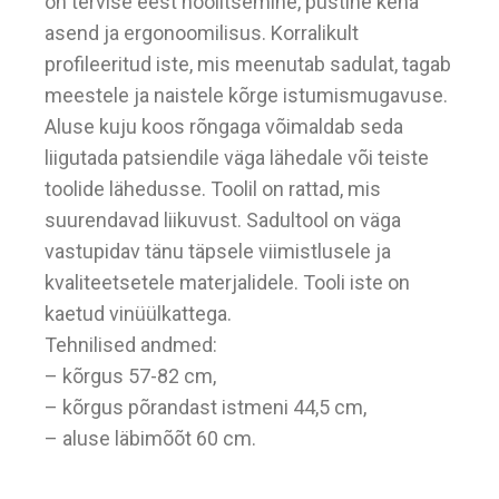
on tervise eest hoolitsemine, püstine keha
asend ja ergonoomilisus. Korralikult
profileeritud iste, mis meenutab sadulat, tagab
meestele ja naistele kõrge istumismugavuse.
Aluse kuju koos rõngaga võimaldab seda
liigutada patsiendile väga lähedale või teiste
toolide lähedusse. Toolil on rattad, mis
suurendavad liikuvust. Sadultool on väga
vastupidav tänu täpsele viimistlusele ja
kvaliteetsetele materjalidele. Tooli iste on
kaetud vinüülkattega.
Tehnilised andmed:
– kõrgus 57-82 cm,
– kõrgus põrandast istmeni 44,5 cm,
– aluse läbimõõt 60 cm.