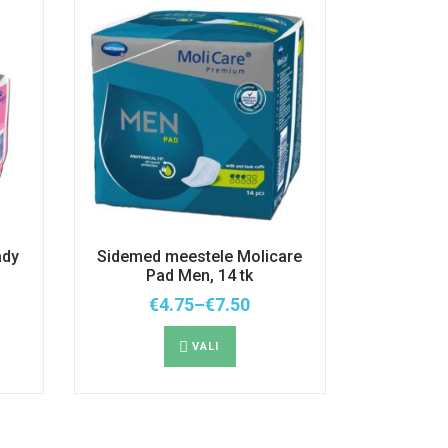
ady
Sidemed meestele Molicare
Pad Men, 14 tk
€
4.75
–
€
7.50
emik:
Hinnavahemik:
Sellel
€4.75
tootel
kuni
VALI
on
€7.50
mitu
.
varianti.
d
Valikuid
saab
teha
hel.
tootelehel.