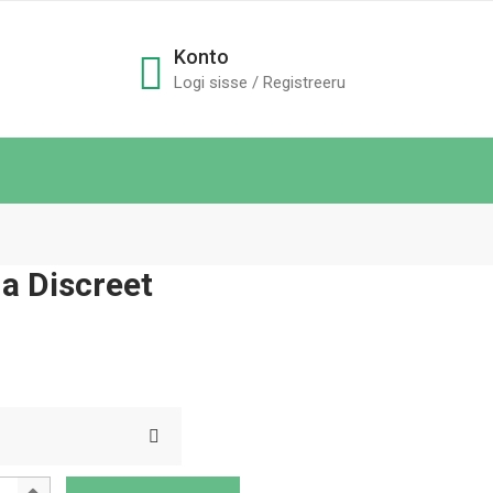
Konto
Logi sisse / Registreeru
a Discreet
nnavahemik:
.20
ni
.80
med Tena Discreet quantity