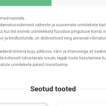
emed naistele.
idamatussidemeid väikeste ja suuremate uriinilekete kaits
 kui teil esineb uriinilekkeid füüsilise pingutuse korral,
ja kindlustunde, on diskreetsed ning annavad võimaluse t
val erineva kuju, pikkuse, värvi ja imavusega, et saaksit
seda koheselt lukustavale sisule, tagab toote kasutamine 
atute uriinilekete pärast muretsema.
Seotud tooted