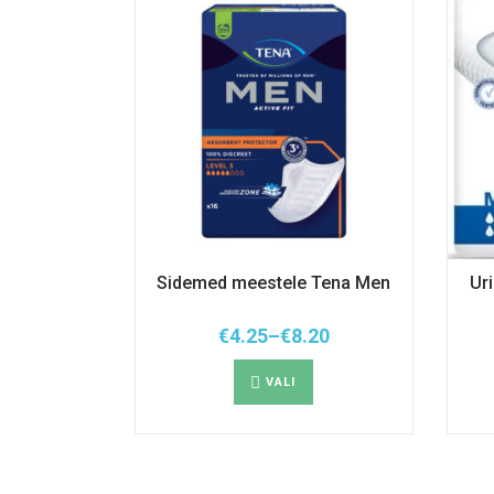
Sidemed meestele Tena Men
Ur
€
4.25
–
€
8.20
Hinnavahemik:
Sellel
€4.25
tootel
kuni
VALI
on
€8.20
mitu
varianti.
Valikuid
saab
teha
tootelehel.