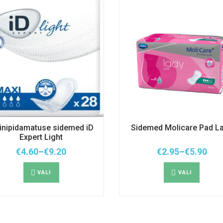
iinipidamatuse sidemed iD
Sidemed Molicare Pad L
Expert Light
€
4.60
–
€
9.20
€
2.95
–
€
5.90
Hinnavahemik:
Hinnavah
Sellel
Sellel
€4.60
€2.95
tootel
tootel
kuni
kuni
VALI
VALI
on
on
€9.20
€5.90
mitu
mitu
varianti.
varianti
Valikuid
Valikui
saab
saab
teha
teha
tootelehel.
tootele