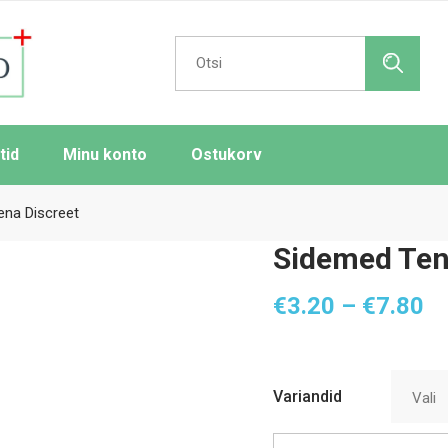
Search
for:
tid
Minu konto
Ostukorv
na Discreet
Sidemed Ten
Hi
€
3.20
–
€
7.80
€3
ku
€7
Variandid
Vali
Side