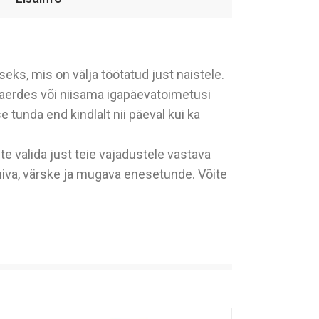
eks, mis on välja töötatud just naistele.
 naerdes või niisama igapäevatoimetusi
unda end kindlalt nii päeval kui ka
e valida just teie vajadustele vastava
kuiva, värske ja mugava enesetunde. Võite