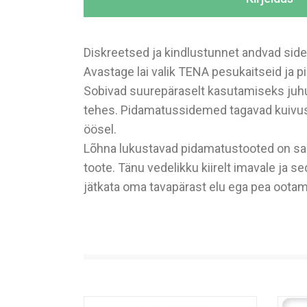
Diskreetsed ja kindlustunnet andvad sid
Avastage lai valik TENA pesukaitseid ja p
Sobivad suurepäraselt kasutamiseks juhul,
tehes. Pidamatussidemed tagavad kuivuse 
öösel.
Lõhna lukustavad pidamatustooted on saada
toote. Tänu vedelikku kiirelt imavale ja 
jätkata oma tavapärast elu ega pea ootam