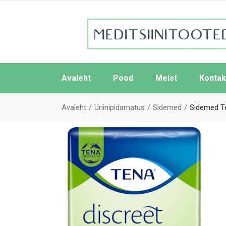
Avaleht
Pood
Meist
Kontak
Avaleht
Uriinipidamatus
Sidemed
Sidemed Te