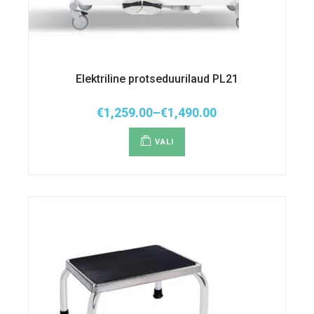
Elektriline protseduurilaud PL21
€
1,259.00
–
€
1,490.00
Hinnavahemik:
Sellel
€1,259.00
tootel
kuni
VALI
on
€1,490.00
mitu
varianti.
Valikuid
saab
teha
tootelehel.