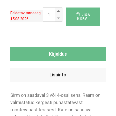
Sirm roostevabast terasest raamiga quanti
Eeldatav tarneaeg
LISA
15.08.2026
KORVI
Kirjeldus
Lisainfo
Sirm on saadaval 3 või 4-osalisena. Raam on
valmistatud kergesti puhastatavast
roostevabast terasest. Kate on saadaval