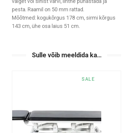
valget või sinist värvi, lihtne puhastada ja
pesta. Raamil on 50 mm rattad.
Mõõtmed: kogukõrgus 178 cm, sirmi kõrgus
143 cm, ühe osa laius 51 cm.
Sulle võib meeldida ka…
SALE