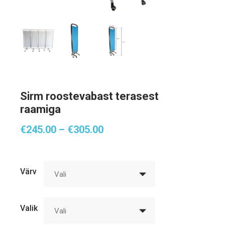
Sirm roostevabast terasest
raamiga
Hinnavahemik:
€
245.00
–
€
305.00
€245.00
kuni
€305.00
Värv
Vali
Valik
Vali