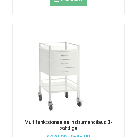
Multifunktsionaalne instrumendilaud 3-
sahtliga
€
470.00
–
€
545.00