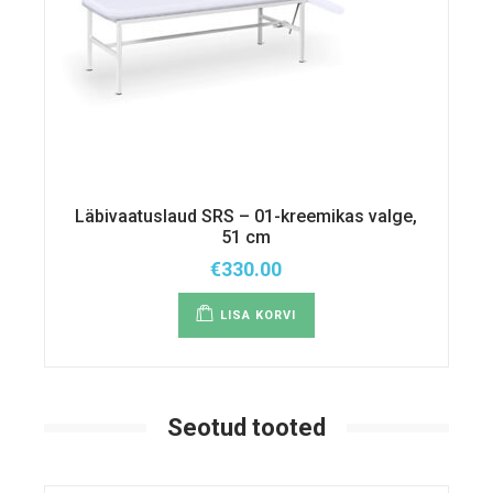
Läbivaatuslaud SRS – 01-kreemikas valge,
51 cm
€
330.00
LISA KORVI
Seotud tooted