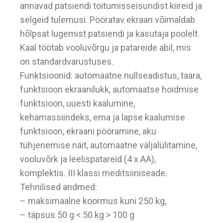
annavad patsiendi toitumisseisundist kiireid ja
selgeid tulemusi. Pööratav ekraan võimaldab
hõlpsat lugemist patsiendi ja kasutaja poolelt.
Kaal töötab vooluvõrgu ja patareide abil, mis
on standardvarustuses.
Funktsioonid: automaatne nullseadistus, taara,
funktsioon ekraanilukk, automaatse hoidmise
funktsioon, uuesti kaalumine,
kehamassiindeks, ema ja lapse kaalumise
funktsioon, ekraani pööramine, aku
tühjenemise näit, automaatne väljalülitamine,
vooluvõrk ja leelispatareid (4 x AA),
komplektis. III klassi meditsiiniseade.
Tehnilised andmed:
– maksimaalne koormus kuni 250 kg,
– täpsus 50 g < 50 kg > 100 g