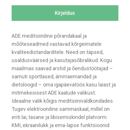
Kirjeldus
ADE meditsiiniline põrandakaal ja
mõõteseadmed vastavad kõrgeimatele
kvaliteedistandarditele. Need on täpsed,
usaldusväärsed ja kasutajasõbralikud. Kogu
maailmas saavad arstid ja õendustöötajad –
samuti sportlased, ämmaemandad ja
dietoloogid – oma igapäevatöös kasu laiast ja
mitmekesisest ADE kaalude valikust.
Ideaalne valik kõigis meditsiinivaldkondades.
Tugev elektrooniline sammaskaal, millel on
eriti lai, tasane ja libisemiskindel platvorm.
KMI, ekraanilukk ja ema-lapse funktsioonid