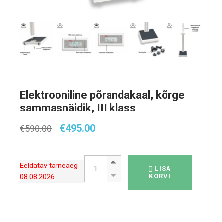
Elektrooniline põrandakaal, kõrge
sammasnäidik, III klass
Algne
Praegune
€
495.00
€
590.00
hind
hind
oli:
on:
€590.00.
€495.00.
Elektrooniline põrandakaal, kõrge sammasnäi
Eeldatav tarneaeg
LISA
08.08.2026
KORVI