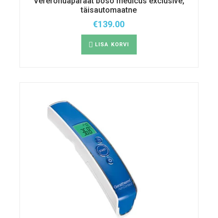
Vererõhuaparaat boso medicus exclusive,
täisautomaatne
€
139.00
LISA KORVI