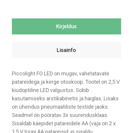
Kirjeldus
Lisainfo
Piccolight FO LED on mugav, vahetatavate
patareidega ja kerge otoskoop. Tootel on 2,5 V
kiudoptiline LED valgustus. Sobib
kasutamiseks arstikabinetis ja haiglas. Lisaks
on ühendus pneumaatiliste testide jaoks.
Seadmel on pööratav 3x suurendusklaas.
Sisaldab käepidet patareidele AA (vaja on 2 x
1,5 V tüüpi AA patareisid, ei sisaldu