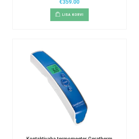
€
359.00
LISA KORVI
Kontaktivaba termomeeter Geratherm