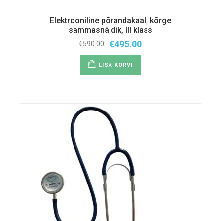
Elektrooniline põrandakaal, kõrge
sammasnäidik, III klass
€
495.00
€
590.00
Algne
Praegune
hind
hind
oli:
on:
LISA KORVI
€590.00.
€495.00.