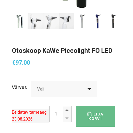
Otoskoop KaWe Piccolight FO LED
€
97.00
Värvus
Vali
Otoskoop KaWe Piccolight FO LED quantity
Eeldatav tarneaeg
LISA
23.08.2026
KORVI