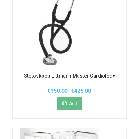
Stetoskoop Littmann Master Cardiology
€
350.00
–
€
425.00
Hinnavahemik:
Sellel
€350.00
tootel
kuni
VALI
on
€425.00
mitu
varianti.
Valikuid
saab
teha
tootelehel.