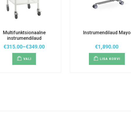
Multifunktsionaalne
Instrumendilaud Mayo
instrumendilaud
€
315.00
–
€
349.00
€
1,890.00
Hinnavahemik:
Sellel
€315.00
tootel
kuni
VALI
LISA KORVI
on
€349.00
mitu
varianti.
Valikuid
saab
teha
tootelehel.