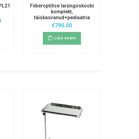
 PL21
Fiiberoptilise larüngoskoobi
komplekt,
täiskasvanud+pediaatria
0
emik:
€
790.00
LISA KORVI
i.
id
ehel.