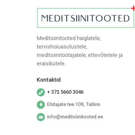
Meditsiinitooted haiglatele,
tervishoiuasutustele,
meditsiinitöötajatele, ettevõtetele ja
eraisikutele.
Kontaktid
+ 372 5660 3046
Ehitajate tee 109, Tallinn
info@meditsiinitooted.ee