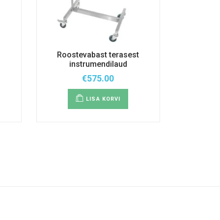
Roostevabast terasest
instrumendilaud
€
575.00
LISA KORVI