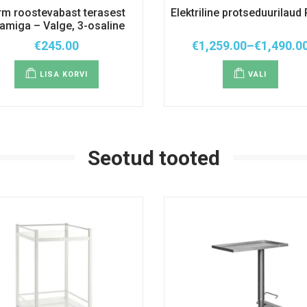
rm roostevabast terasest
Elektriline protseduurilaud
amiga – Valge, 3-osaline
€
245.00
€
1,259.00
–
€
1,490.0
Hinnavah
Sellel
€1,259.00
tootel
kuni
LISA KORVI
VALI
on
€1,490.00
mitu
variant
Valiku
saab
teha
tootel
Seotud tooted