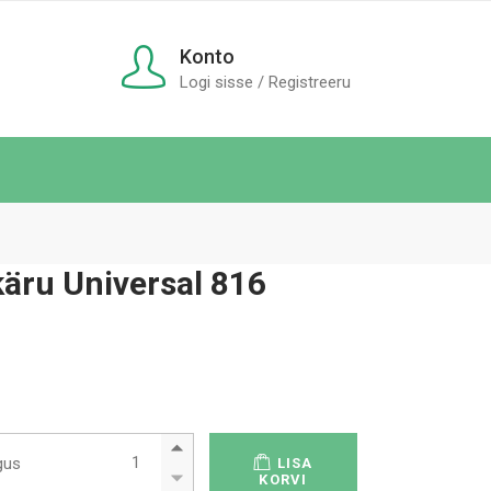
Konto
Logi sisse / Registreeru
äru Universal 816
Protseduurikäru Universal 816 Standard quantity
gus
LISA
KORVI