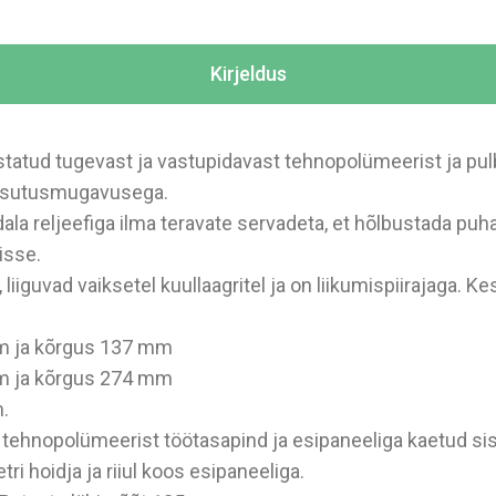
Kirjeldus
tatud tugevast ja vastupidavast tehnopolümeerist ja pul
kasutusmugavusega.
la reljeefiga ilma teravate servadeta, et hõlbustada puha
isse.
liiguvad vaiksetel kuullaagritel ja on liikumispiirajaga. K
mm ja kõrgus 137 mm
mm ja kõrgus 274 mm
.
tehnopolümeerist töötasapind ja esipaneeliga kaetud sisse
tri hoidja ja riiul koos esipaneeliga.