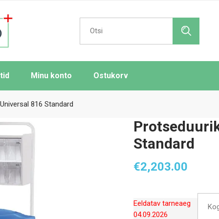
Search
for:
tid
Minu konto
Ostukorv
 Universal 816 Standard
Protseduurik
Standard
€
2,203.00
Eeldatav tarneaeg
Ko
04.09.2026