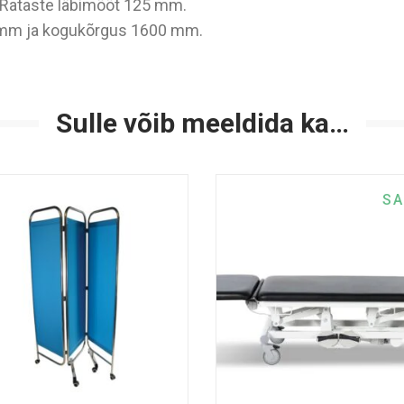
d. Rataste läbimõõt 125 mm.
 mm ja kogukõrgus 1600 mm.
Sulle võib meeldida ka…
SA