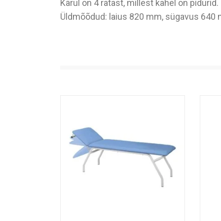
Kärul on 4 ratast, millest kahel on piduri
Üldmõõdud: laius 820 mm, sügavus 640