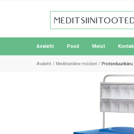
Avaleht
Pood
Meist
Kontak
Avaleht
Meditsiiniline mööbel
Protseduurikäru