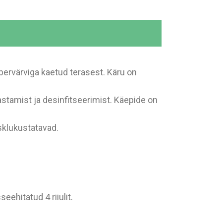
bervärviga kaetud terasest. Käru on
stamist ja desinfitseerimist. Käepide on
esklukustatavad.
ehitatud 4 riiulit.