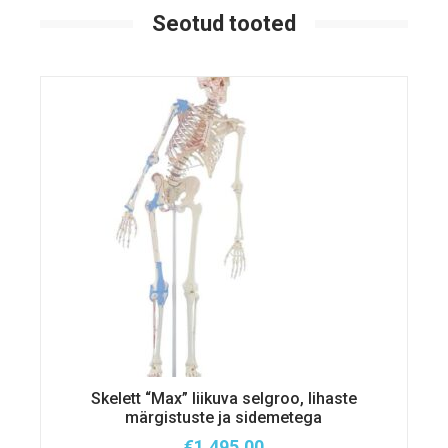
Seotud tooted
Skelett “Max” liikuva selgroo, lihaste
märgistuste ja sidemetega
€
1,495.00