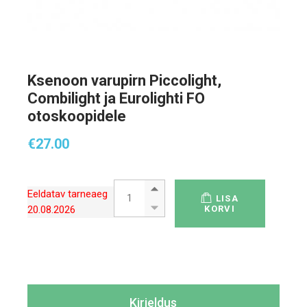
Ksenoon varupirn Piccolight,
Combilight ja Eurolighti FO
otoskoopidele
€
27.00
Ksenoon varupirn Piccolight, Combilight ja 
Eeldatav tarneaeg
LISA
20.08.2026
KORVI
Kirjeldus