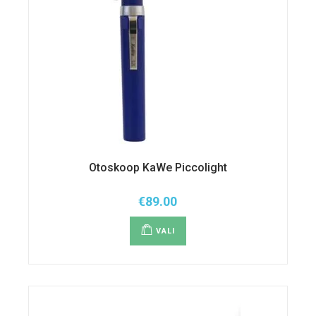
Otoskoop KaWe Piccolight
€
89.00
Sellel
tootel
VALI
on
mitu
varianti.
Valikuid
saab
teha
tootelehel.